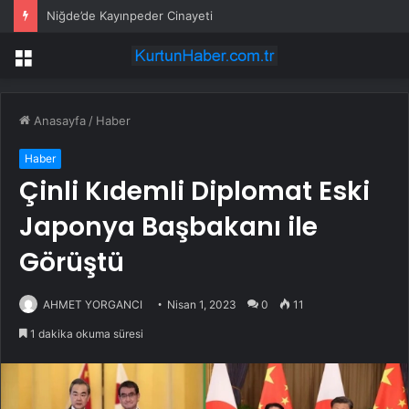
Niğde’de Kayınpeder Cinayeti
Menü
Anasayfa
/
Haber
Haber
Çinli Kıdemli Diplomat Eski
Japonya Başbakanı ile
Görüştü
AHMET YORGANCI
Nisan 1, 2023
0
11
1 dakika okuma süresi