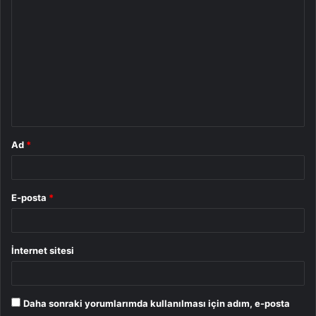
o
r
u
m
*
Ad
*
E-posta
*
İnternet sitesi
Daha sonraki yorumlarımda kullanılması için adım, e-posta