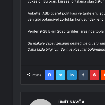
yükseldi. Bu oran, küresel ortalama olan %9’un
Ankette, ABD ticaret politikası ve tarifeleri, işg
yen gibi potansiyel zorluklar konusundaki endi
Veriler 9-28 Ekim 2025 tarihleri arasında toplan
Bu makale yapay zekanın desteğiyle oluşturulmuş
Daha fazla bilgi için Şart ve Koşullar bölümüm
Facebook
Twitter
LinkedIn
Tumblr
Pint
Paylaş
ÜMİT SAVĞA