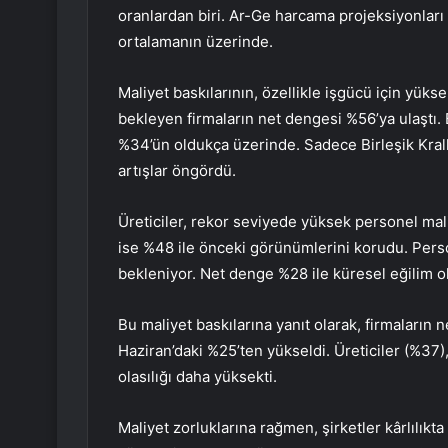
oranlardan biri. Ar-Ge harcama projeksiyonları
ortalamanın üzerinde.
Maliyet baskılarının, özellikle işgücü için yük
bekleyen firmaların net dengesi %56’ya ulaştı. 
%34’ün oldukça üzerinde. Sadece Birleşik Krall
artışlar öngördü.
Üreticiler, rekor seviyede yüksek personel mali
ise %48 ile önceki görünümlerini korudu. Perso
bekleniyor. Net denge %28 ile küresel eğilim o
Bu maliyet baskılarına yanıt olarak, firmaların ne
Haziran’daki %25’ten yükseldi. Üreticiler (%37),
olasılığı daha yüksekti.
Maliyet zorluklarına rağmen, şirketler kârlılıkt