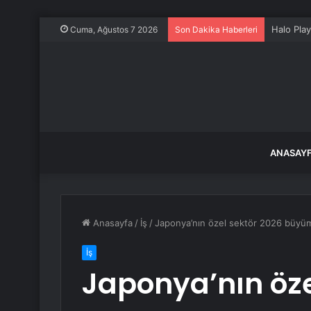
Halo Pla
Cuma, Ağustos 7 2026
Son Dakika Haberleri
ANASAY
Anasayfa
/
İş
/
Japonya’nın özel sektör 2026 büyüme 
İş
Japonya’nın öze