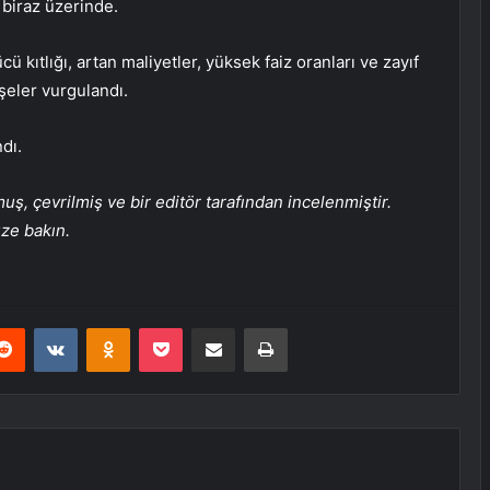
 biraz üzerinde.
ücü kıtlığı, artan maliyetler, yüksek faiz oranları ve zayıf
şeler vurgulandı.
dı.
, çevrilmiş ve bir editör tarafından incelenmiştir.
üze bakın.
erest
Reddit
VKontakte
Odnoklassniki
Pocket
E-Posta ile paylaş
Yazdır