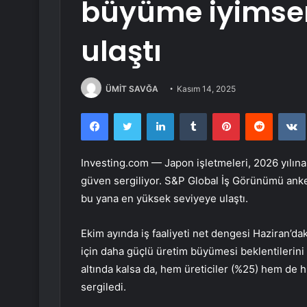
büyüme iyimserli
ulaştı
ÜMİT SAVĞA
Kasım 14, 2025
Facebook
Twitter
LinkedIn
Tumblr
Pinterest
Reddit
Investing.com — Japon işletmeleri, 2026 yılın
güven sergiliyor. S&P Global İş Görünümü anket
bu yana en yüksek seviyeye ulaştı.
Ekim ayında iş faaliyeti net dengesi Haziran’d
için daha güçlü üretim büyümesi beklentilerini
altında kalsa da, hem üreticiler (%25) hem de h
sergiledi.