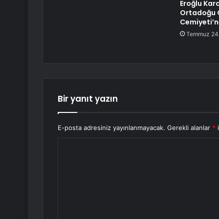
Eroğlu Kar
Ortadoğu 
Cemiyeti’n
Temmuz 24
Bir yanıt yazın
E-posta adresiniz yayınlanmayacak.
Gerekli alanlar
*
i
Y
o
r
u
m
*