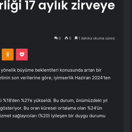
ği 17 aylık zirveye
0
0
1 dakika okuma süresi
VKontakte
Odnoklassniki
Pocket
a yönelik büyüme beklentileri konusunda artan bir
inin son verilerine göre, iyimserlik Haziran 2024’ten
aki %18’den %21’e yükseldi. Bu durum, önümüzdeki yıl
 gösteriyor. Bu oran küresel ortalama olan %24’ün
izmet sağlayıcıları (%20) iyileşen bir duygu durumu