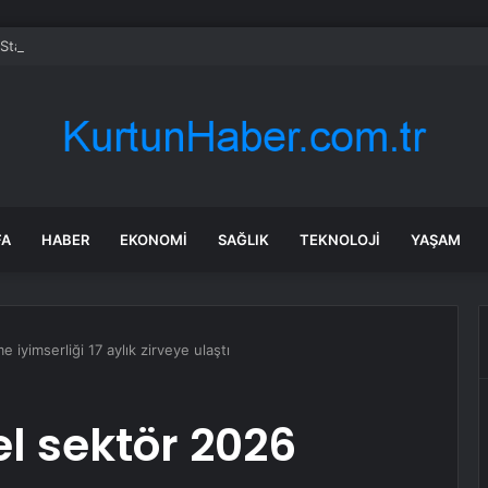
yStation’a geldi ama oyuncuların büyük bölümü oyunu açmadı
FA
HABER
EKONOMI
SAĞLIK
TEKNOLOJI
YAŞAM
iyimserliği 17 aylık zirveye ulaştı
l sektör 2026