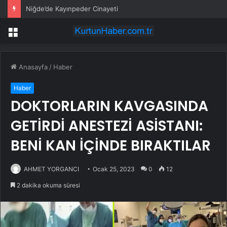
Niğde’de Kayınpeder Cinayeti
Menü
Anasayfa
/
Haber
Haber
DOKTORLARIN KAVGASINDA
GETİRDİ ANESTEZİ ASİSTANI:
BENİ KAN İÇİNDE BIRAKTILAR
AHMET YORGANCI
Ocak 25, 2023
0
12
2 dakika okuma süresi