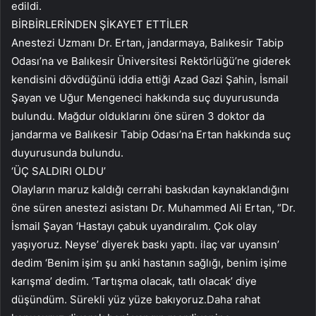
edildi.
BİRBİRLERİNDEN ŞİKAYET ETTİLER
Anestezi Uzmanı Dr. Ertan, jandarmaya, Balıkesir Tabip
Odası’na ve Balıkesir Üniversitesi Rektörlüğü’ne giderek
kendisini dövdüğünü iddia ettiği Azad Gazi Şahin, İsmail
Şayan ve Uğur Mengeneci hakkında suç duyurusunda
bulundu. Mağdur olduklarını öne süren 3 doktor da
jandarma ve Balıkesir Tabip Odası’na Ertan hakkında suç
duyurusunda bulundu.
‘ÜÇ SALDIRI OLDU’
Olayların maruz kaldığı cerrahi baskıdan kaynaklandığını
öne süren anestezi asistanı Dr. Muhammed Ali Ertan, “Dr.
İsmail Şayan ‘Hastayı çabuk uyandıralım. Çok olay
yaşıyoruz. Neyse’ diyerek baskı yaptı. ilaç var uyansın’
dedim ‘Benim işim şu anki hastanın sağlığı, benim işime
karışma’ dedim. ‘Tartışma olacak, tatlı olacak’ diye
düşündüm. Sürekli yüz yüze bakıyoruz.Daha rahat