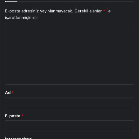
E-posta adresiniz yayınlanmayacak.
Gerekli alanlar
*
ile
işaretlenmişlerdir
Y
o
r
u
m
*
Ad
*
E-posta
*