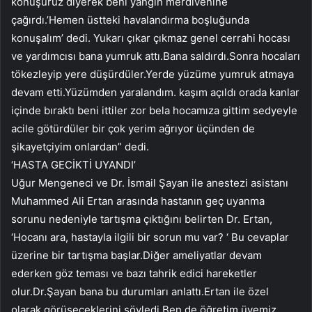
konuşuruz diyerek beni yangın merdivenine
çağırdı.’Hemen üstteki havalandırma boşluğunda
konuşalım’ dedi. Yukarı çıkar çıkmaz genel cerrahi hocası
ve yardımcısı bana yumruk attı.Bana saldırdı.Sonra hocaları
tökezleyip yere düşürdüler.Yerde yüzüme yumruk atmaya
devam etti.Yüzümden yaralandım. kaşım açıldı orada kanlar
içinde bıraktı beni ittiler zor bela hocamıza gittim sedyeyle
acile götürdüler bir çok yerim ağrıyor üçünden de
şikayetçiyim onlardan” dedi.
‘HASTA GECİKTİ UYANDI’
Uğur Mengeneci ve Dr. İsmail Şayan ile anestezi asistanı
Muhammed Ali Ertan arasında hastanın geç uyanma
sorunu nedeniyle tartışma çıktığını belirten Dr. Ertan,
‘Hocanı ara, hastayla ilgili bir sorun mu var? ‘ Bu cevaplar
üzerine bir tartışma başlar.Diğer ameliyatlar devam
ederken göz teması ve bazı tahrik edici hareketler
olur.Dr.Şayan bana bu durumları anlattı.Ertan ile özel
olarak görüşeceklerini söyledi.Ben de öğretim üyemiz