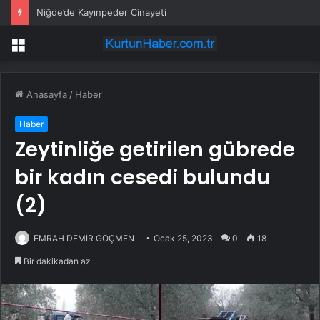
Niğde’de Kayınpeder Cinayeti
Menü
Anasayfa
/
Haber
Haber
Zeytinliğe getirilen gübrede
bir kadın cesedi bulundu
(2)
EMRAH DEMİR GÖÇMEN
Ocak 25, 2023
0
18
Bir dakikadan az