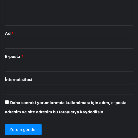
m
*
Ad
*
E-posta
*
İnternet sitesi
Daha sonraki yorumlarımda kullanılması için adım, e-posta
adresim ve site adresim bu tarayıcıya kaydedilsin.