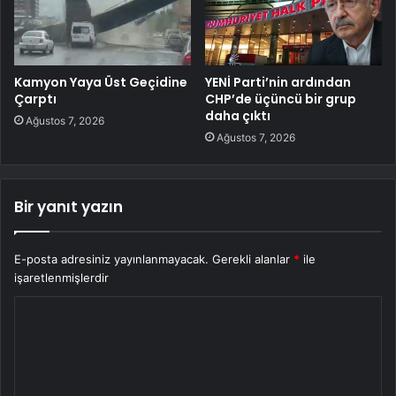
Kamyon Yaya Üst Geçidine
YENİ Parti’nin ardından
Çarptı
CHP’de üçüncü bir grup
daha çıktı
Ağustos 7, 2026
Ağustos 7, 2026
Bir yanıt yazın
E-posta adresiniz yayınlanmayacak.
Gerekli alanlar
*
ile
işaretlenmişlerdir
Y
o
r
u