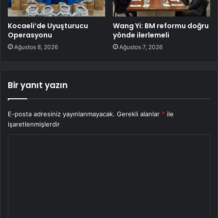
Kocaeli’de Uyuşturucu
Wang Yi: BM reformu doğru
Operasyonu
yönde ilerlemeli
Ağustos 8, 2026
Ağustos 7, 2026
Bir yanıt yazın
E-posta adresiniz yayınlanmayacak.
Gerekli alanlar
*
ile
işaretlenmişlerdir
Y
o
r
u
m
*