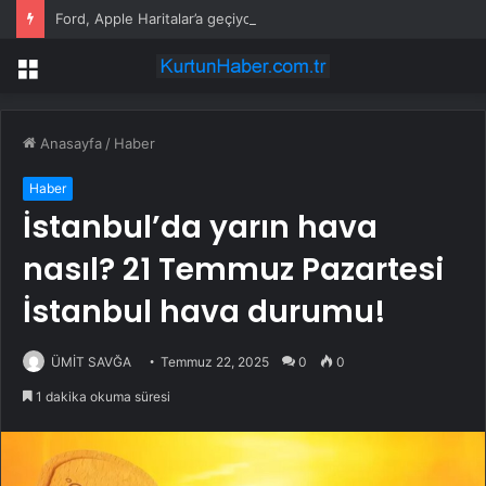
Ford, Apple Haritalar’a geçiyor
Menü
Anasayfa
/
Haber
Haber
İstanbul’da yarın hava
nasıl? 21 Temmuz Pazartesi
İstanbul hava durumu!
ÜMİT SAVĞA
Temmuz 22, 2025
0
0
1 dakika okuma süresi