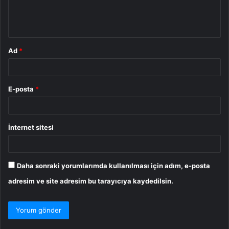
m
*
Ad
*
E-posta
*
İnternet sitesi
Daha sonraki yorumlarımda kullanılması için adım, e-posta
adresim ve site adresim bu tarayıcıya kaydedilsin.