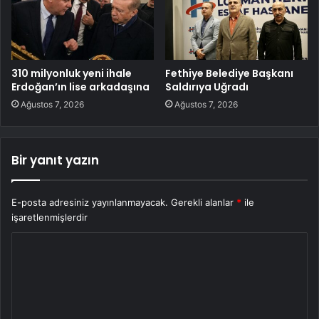
310 milyonluk yeni ihale
Fethiye Belediye Başkanı
Erdoğan’ın lise arkadaşına
Saldırıya Uğradı
Ağustos 7, 2026
Ağustos 7, 2026
Bir yanıt yazın
E-posta adresiniz yayınlanmayacak.
Gerekli alanlar
*
ile
işaretlenmişlerdir
Y
o
r
u