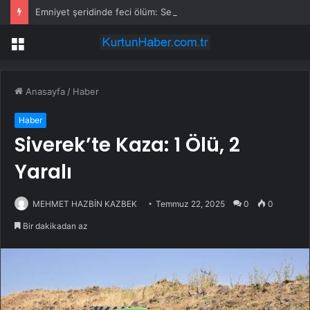
Emniyet şeridinde feci ölüm: Servis şoförüne midibüs çarptı
Menü
Anasayfa
/
Haber
Haber
Siverek’te Kaza: 1 Ölü, 2
Yaralı
MEHMET HAZBİN KAZBEK
Temmuz 22, 2025
0
0
Bir dakikadan az