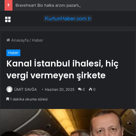
Braveheart Bio halka arzını pazarlama aralığının üstünde fiyatlandırıyor
Menü
Anasayfa
/
Haber
Haber
Kanal İstanbul ihalesi, hiç
vergi vermeyen şirkete
ÜMİT SAVĞA
Haziran 20, 2025
0
0
1 dakika okuma süresi