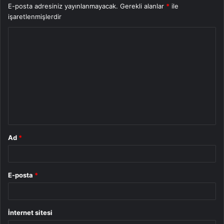
E-posta adresiniz yayınlanmayacak.
Gerekli alanlar
*
ile
işaretlenmişlerdir
Y
o
r
u
m
*
Ad
*
E-posta
*
İnternet sitesi