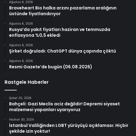
Ağustos 6, 2026
Braveheart Bio halka arzını pazarlama aralığının
üstünde fiyatlandırıyor
Ağustos 6, 2026
Rusya’da yakıt fiyatları haziran ve temmuzda
enflasyona %0,5 ekledi
Ağustos 6, 2026
Şirket doğruladı: ChatGPT dünya çapında çöktü
Ağustos 6, 2026
Resmi Gazete’de bugün (06.08.2026)
Rastgele Haberler
Şubat 20, 2026
Bahçeli: Gazi Meclis aciz değildir! Depremi siyaset
malzemesi yapanları uyarıyoruz
Haziran 30, 2024
İstanbul Valiliğinden LGBT yürüyüşü açıklaması: Hiçbir
şekilde izin yoktur!