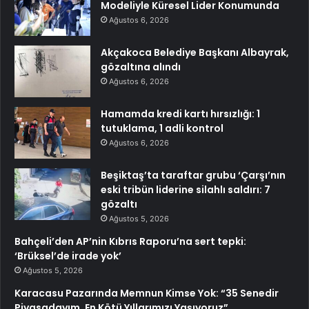
Modeliyle Küresel Lider Konumunda
Ağustos 6, 2026
Akçakoca Belediye Başkanı Albayrak,
gözaltına alındı
Ağustos 6, 2026
Hamamda kredi kartı hırsızlığı: 1
tutuklama, 1 adli kontrol
Ağustos 6, 2026
Beşiktaş’ta taraftar grubu ‘Çarşı’nın
eski tribün liderine silahlı saldırı: 7
gözaltı
Ağustos 5, 2026
Bahçeli’den AP’nin Kıbrıs Raporu’na sert tepki:
‘Brüksel’de irade yok’
Ağustos 5, 2026
Karacasu Pazarında Memnun Kimse Yok: “35 Senedir
Piyasadayım, En Kötü Yıllarımızı Yaşıyoruz”