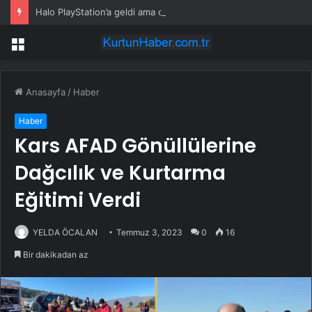
Halo PlayStation’a geldi ama oyuncuların büyük bölümü oyunu açmadı
Menü
Anasayfa
/
Haber
Haber
Kars AFAD Gönüllülerine
Dağcılık ve Kurtarma
Eğitimi Verdi
YELDA ÖCALAN
Temmuz 3, 2023
0
16
Bir dakikadan az