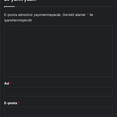
E-posta adresiniz yayınlanmayacak.
Gerekli alanlar
*
ile
işaretlenmişlerdir
Y
o
r
u
m
*
Ad
*
E-posta
*