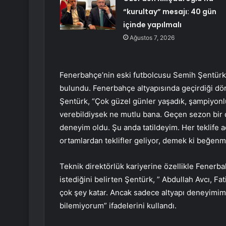
“kurultay” mesajı: 40 gün
içinde yapılmalı
Ağustos 7, 2026
Fenerbahçe’nin eski futbolcusu Semih Şentürk
bulundu. Fenerbahçe altyapısında geçirdiği dört
Şentürk, “Çok güzel günler yaşadık, şampiyonluk
verebildiysek ne mutlu bana. Geçen sezon bir di
deneyim oldu. Şu anda tatildeyim. Her teklife açı
ortamlardan teklifler geliyor, demek ki beğenmi
Teknik direktörlük kariyerine özellikle Fenerb
istediğini belirten Şentürk, ” Abdullah Avcı, F
çok şey katar. Ancak sadece altyapı deneyimim o
bilemiyorum” ifadelerini kullandı.