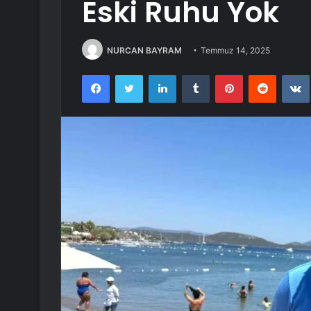
Eski Ruhu Yok
NURCAN BAYRAM
Temmuz 14, 2025
Facebook
Twitter
LinkedIn
Tumblr
Pinterest
Reddit