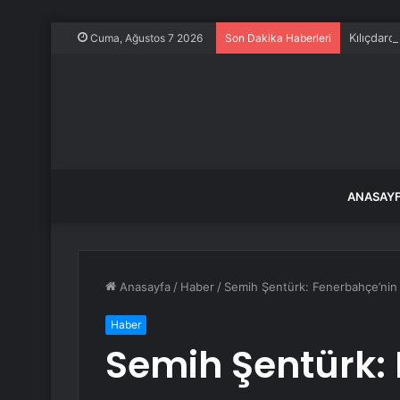
Kılıçdar
Cuma, Ağustos 7 2026
Son Dakika Haberleri
ANASAY
Anasayfa
/
Haber
/
Semih Şentürk: Fenerbahçe’nin
Haber
Semih Şentürk: