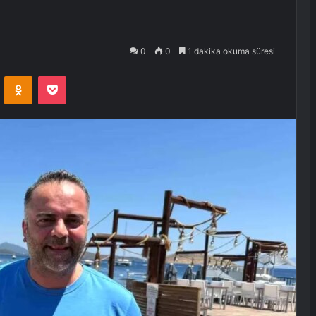
0
0
1 dakika okuma süresi
VKontakte
Odnoklassniki
Pocket