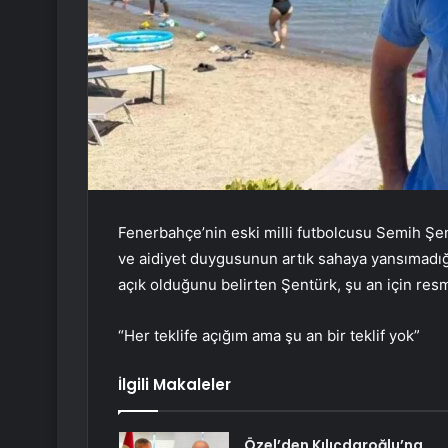
Fenerbahçe’nin eski milli futbolcusu Semih Şent
ve aidiyet duygusunun artık sahaya yansımadığı
açık olduğunu belirten Şentürk, şu an için resmi 
“Her teklife açığım ama şu an bir teklif yok”
İlgili Makaleler
Özel’den Kılıçdaroğlu’na