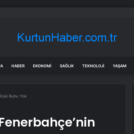
oğlu’ndan CHP Ahlak Vurgusu
FA
HABER
EKONOMI
SAĞLIK
TEKNOLOJI
YAŞAM
 Eski Ruhu Yok
 Fenerbahçe’nin