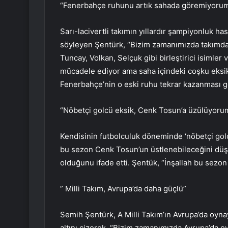
“Fenerbahçe ruhunu artık sahada göremiyoru
Sarı-lacivertli takımın yıllardır şampiyonluk h
söyleyen Şentürk, “Bizim zamanımızda takımda 
Tuncay, Volkan, Selçuk gibi birleştirici isimle
mücadele ediyor ama saha içindeki coşku eksik.
Fenerbahçe’nin o eski ruhu tekrar kazanması g
“Nöbetçi golcü eksik, Cenk Tosun’a üzülüyoru
Kendisinin futbolculuk döneminde ‘nöbetçi golcü
bu sezon Cenk Tosun’un üstlenebileceğini d
olduğunu ifade etti. Şentük, “İnşallah bu sezon 
” Milli Takım, Avrupa’da daha güçlü”
Semih Şentürk, A Milli Takım’ın Avrupa’da oyna
altını çizerek, “Bizim zamanımızda Avrupa’da 