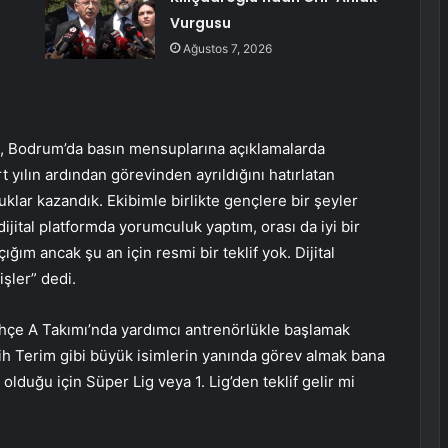
Vurgusu
Ağustos 7, 2026
, Bodrum’da basın mensuplarına açıklamalarda
 yılın ardından görevinden ayrıldığını hatırlatan
lar kazandık. Ekibimle birlikte gençlere bir şeyler
jital platformda yorumculuk yaptım, orası da iyi bir
ğım ancak şu an için resmi bir teklif yok. Dijital
şler” dedi.
ahçe A Takımı’nda yardımcı antrenörlükle başlamak
atih Terim gibi büyük isimlerin yanında görev almak bana
lduğu için Süper Lig veya 1. Lig’den teklif gelir mi