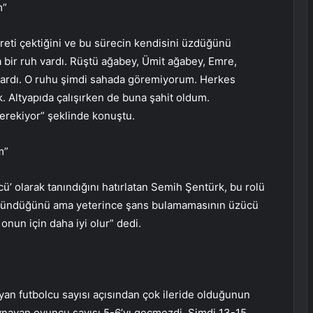
m”
asreti çektiğini ve bu sürecin kendisini üzdüğünü
bir ruh vardı. Rüştü ağabey, Ümit ağabey, Emre,
r vardı. O ruhu şimdi sahada göremiyorum. Herkes
 Altyapıda çalışırken de buna şahit oldum.
erekiyor” şeklinde konuştu.
m”
’ olarak tanındığını hatırlatan Semih Şentürk, bu rolü
üşündüğünü ama yeterince şans bulamamasının üzücü
onun için daha iyi olur” dedi.
yan futbolcu sayısı açısından çok ileride olduğunun
oynayan oyuncu sayısı 5-6’yı geçmezdi. Şimdi 13-15