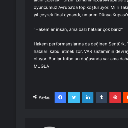
oyuncumuz Avrupa’da top koşturuyor. Milli Ta
yıl çeyrek final oynandı, umarım Dünya Kupası’n
“Hakemler insan, ama bazı hatalar çok bariz”
Hakem performanslarına da değinen Şentürk, “H
hataları kabul etmek zor. VAR sisteminin devre
oluyor. Bunlar futbolun doğasında var ama daha 
MUĞLA
Facebook
Twitter
LinkedIn
Tumblr
Pint
Paylaş