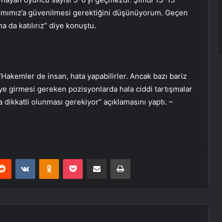
kımımız’a güvenilmesi gerektiğini düşünüyorum. Geçen
a da katılırız” diye konuştu.
akemler de insan, hata yapabilirler. Ancak bazı bariz
ye girmesi gereken pozisyonlarda hala ciddi tartışmalar
dikkatli olunması gerekiyor” açıklamasını yaptı. –
erest
Reddit
VKontakte
Odnoklassniki
Pocket
E-Posta ile paylaş
Yazdır