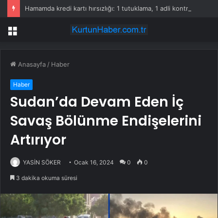
Hamamda kredi kartı hırsızlığı: 1 tutuklama, 1 adli kontrol
Menü
Anasayfa
/
Haber
Haber
Sudan’da Devam Eden İç
Savaş Bölünme Endişelerini
Artırıyor
YASİN SÖKER
Ocak 16, 2024
0
0
3 dakika okuma süresi