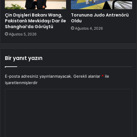
Çin Dışişleri Bakanı Wang,
Torununa Judo Antrenörü
Pakistanlı Mevkidaşı Dar ile
Oldu
Shanghai’da Görüştü
Ağustos 4, 2026
Ağustos 5, 2026
Bir yanıt yazın
E-posta adresiniz yayınlanmayacak.
Gerekli alanlar
*
ile
işaretlenmişlerdir
Y
o
r
u
m