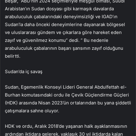
Beşar, “ABD’nin 2024 seçimleriyle meşgul olması, Suudi
Arabistan’ın Sudan dosyası gibi karmaşık davalarda
arabuluculuk çabalarındaki deneyimsizliği ve IGAD’ın
Sudan’la daha önceki deneyimlerine dayanarak bölgesel
ve uluslararası gündem ve çıkarlara göre hareket eden
zayıf ve güvenilmez konumu” dedi. ” Bu nedenle
arabuluculuk çabalarının başarı şansının zayıf olduğunu
belirtti.
Sudan’da iç savaş
Sudan, Egemenlik Konseyi Lideri General Abdulfettah el-
Burhan komutasındaki ordu ile Çevik Güçlendirme Güçleri
(HDK) arasında Nisan 2023’ün ortalarından bu yana şiddetli
çatışmalara sahne oluyor.
HDK ve ordu, Aralık 2018’de yaşanan halk ayaklanmasının
ardından iktidara gelerek, yaklaşık 30 yıl iktidarda kalan