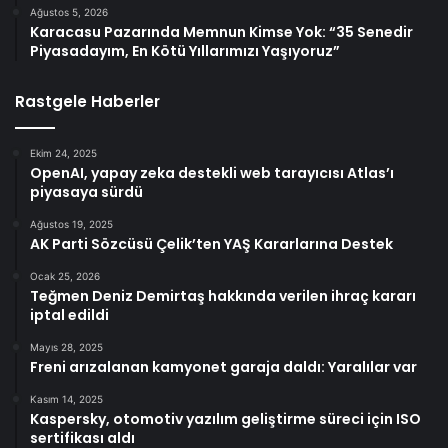
Ağustos 5, 2026
Karacasu Pazarında Memnun Kimse Yok: “35 Senedir
Piyasadayım, En Kötü Yıllarımızı Yaşıyoruz”
Rastgele Haberler
Ekim 24, 2025
OpenAI, yapay zeka destekli web tarayıcısı Atlas’ı
piyasaya sürdü
Ağustos 19, 2025
AK Parti Sözcüsü Çelik’ten YAŞ Kararlarına Destek
Ocak 25, 2026
Teğmen Deniz Demirtaş hakkında verilen ihraç kararı
iptal edildi
Mayıs 28, 2025
Freni arızalanan kamyonet garaja daldı: Yaralılar var
Kasım 14, 2025
Kaspersky, otomotiv yazılım geliştirme süreci için ISO
sertifikası aldı