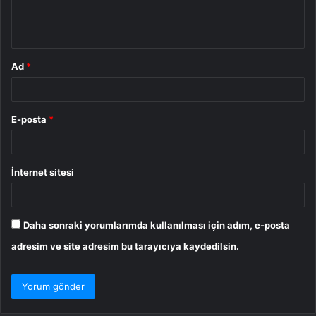
m
*
Ad
*
E-posta
*
İnternet sitesi
Daha sonraki yorumlarımda kullanılması için adım, e-posta
adresim ve site adresim bu tarayıcıya kaydedilsin.