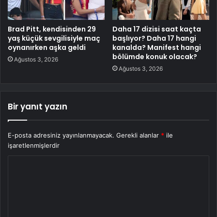
Brad Pitt, kendisinden 29
Daha 17 dizisi saat kaçta
yaş küçük sevgilisiyle maç
başlıyor? Daha 17 hangi
oynanırken aşka geldi
kanalda? Manifest hangi
bölümde konuk olacak?
Ağustos 3, 2026
Ağustos 3, 2026
Bir yanıt yazın
E-posta adresiniz yayınlanmayacak.
Gerekli alanlar
*
ile
işaretlenmişlerdir
Y
o
r
u