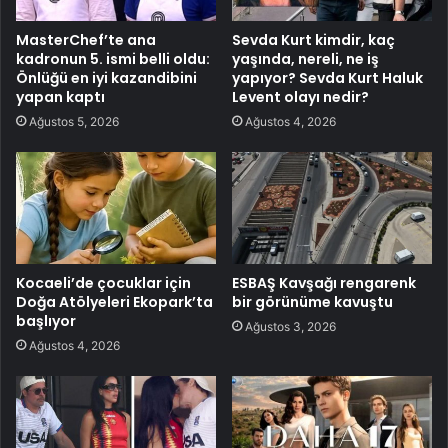
MasterChef’te ana
Sevda Kurt kimdir, kaç
kadronun 5. ismi belli oldu:
yaşında, nereli, ne iş
Önlüğü en iyi kazandibini
yapıyor? Sevda Kurt Haluk
yapan kaptı
Levent olayı nedir?
Ağustos 5, 2026
Ağustos 4, 2026
Kocaeli’de çocuklar için
ESBAŞ Kavşağı rengarenk
Doğa Atölyeleri Ekopark’ta
bir görünüme kavuştu
başlıyor
Ağustos 3, 2026
Ağustos 4, 2026