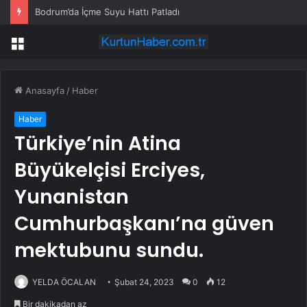
Bodrum’da İçme Suyu Hattı Patladı
Menü
Anasayfa
/
Haber
Haber
Türkiye’nin Atina
Büyükelçisi Erciyes,
Yunanistan
Cumhurbaşkanı’na güven
mektubunu sundu.
YELDA ÖCALAN
Şubat 24, 2023
0
12
Bir dakikadan az