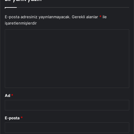
E-posta adresiniz yayınlanmayacak.
Gerekli alanlar
*
ile
işaretlenmişlerdir
Y
o
r
u
m
*
Ad
*
E-posta
*