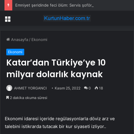
Emniyet şeridinde feci ölüm: Servis şoförüne midibüs çarptı
Menü
Anasayfa
/
Ekonomi
Ekonomi
Katar’dan Türkiye’ye 10
milyar dolarlık kaynak
AHMET YORGANCI
Kasım 25, 2022
0
18
2 dakika okuma süresi
Ekonomi idaresi içeride regülasyonlarla döviz arz ve
talebini istikrarda tutacak bir kur siyaseti izliyor..