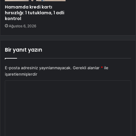
Hamamda kredi kartı
hırsızlığı: 1 tutuklama, 1 adli
kontrol
Ağustos 6, 2026
Bir yanıt yazın
E-posta adresiniz yayınlanmayacak.
Gerekli alanlar
*
ile
işaretlenmişlerdir
Y
o
r
u
m
*