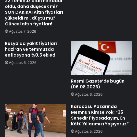
22 Temmuz altın ne kadar
oldu, daha düşecek mi?
SON DAKİKA! Altın fiyatları
yükseldi mi, düştü mü?
Güncel altın fiyatları!
Ağustos 7, 2026
Rusya’da yakıt fiyatları
haziran ve temmuzda
enflasyona %0,5 ekledi
Ağustos 6, 2026
Resmi Gazete’de bugün
(06.08.2026)
Ağustos 6, 2026
Karacasu Pazarında
Memnun Kimse Yok: “35
Senedir Piyasadayım, En
Kötü Yıllarımızı Yaşıyoruz”
Ağustos 5, 2026